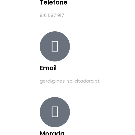
Telefone
916 087 917
Email
geral@ines-solicitadora.pt
Morada