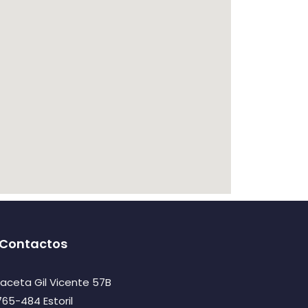
Contactos
raceta Gil Vicente 57B
765-484 Estoril